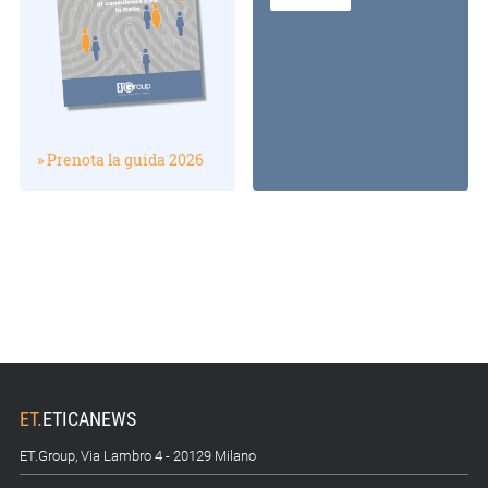
» Prenota la guida 2026
ET
.
ETICANEWS
ET.Group, Via Lambro 4 - 20129 Milano