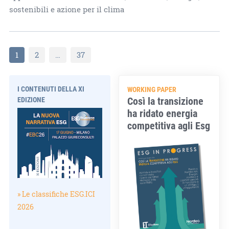
sostenibili e azione per il clima
1
2
…
37
I CONTENUTI DELLA XI
WORKING PAPER
Così la transizione
EDIZIONE
ha ridato energia
competitiva agli Esg
» Le classifiche ESG.ICI
2026