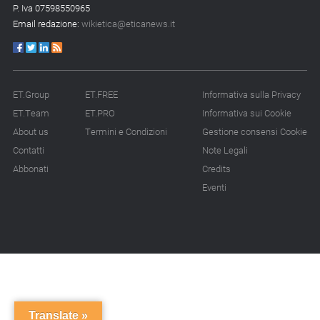
P. Iva 07598550965
Email redazione:
wikietica@eticanews.it
ET.Group
ET.FREE
Informativa sulla Privacy
ET.Team
ET.PRO
Informativa sui Cookie
About us
Termini e Condizioni
Gestione consensi Cookie
Contatti
Note Legali
Abbonati
Credits
Eventi
Translate »