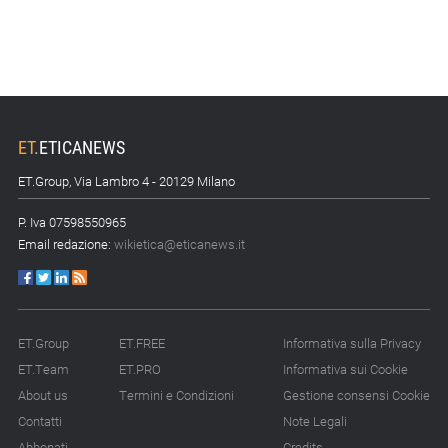
ET
.
ETICANEWS
ET.Group, Via Lambro 4 - 20129 Milano
P. Iva 07598550965
Email redazione:
wikietica@eticanews.it
ET.Group
ET.FREE
Informativa sulla Privacy
ET.Team
ET.PRO
Informativa sui Cookie
About us
Termini e Condizioni
Gestione consensi Cookie
Contatti
Note Legali
Abbonati
Credits