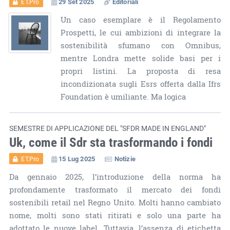
29 Set 2025
Editoriali
ET.Pro
Un caso esemplare è il Regolamento
Prospetti, le cui ambizioni di integrare la
sostenibilità sfumano con Omnibus,
mentre Londra mette solide basi per i
propri listini. La proposta di resa
incondizionata sugli Esrs offerta dalla Ifrs
Foundation è umiliante. Ma logica
SEMESTRE DI APPLICAZIONE DEL "SFDR MADE IN ENGLAND"
Uk, come il Sdr sta trasformando i fondi
15 Lug 2025
Notizie
ET.Pro
Da gennaio 2025, l’introduzione della norma ha
profondamente trasformato il mercato dei fondi
sostenibili retail nel Regno Unito. Molti hanno cambiato
nome, molti sono stati ritirati e solo una parte ha
adottato le nuove label. Tuttavia, l’assenza di etichetta