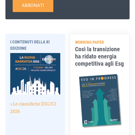
ABBONATI
I CONTENUTI DELLA XI
WORKING PAPER
Così la transizione
EDIZIONE
ha ridato energia
competitiva agli Esg
» Le classifiche ESG.ICI
2026