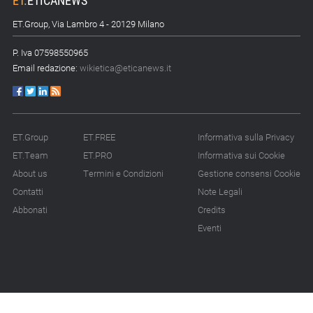
scorte
ET.Group, Via Lambro 4 - 20129 Milano
14.07.26 - 12:20
P. Iva 07598550965
Gramegna (ERG):
Email redazione:
wikietica@eticanews.it
«Valutare gli impatti ESG
degli investimenti»
14.07.26 - 11:00
Tornano le Settimane
ET.Group
ET.FREE
Informativa sulla Privacy
SRI: oltre 20
ET.Team
ET.PRO
Informativa sui Cookie
appuntamenti
About us
Termini e Condizioni
Gestione consensi Cookie
Contatti
Note Legali
14.07.26 - 10:00
Mcc colloca social bond
Abbonati
Credits
da 500 mln
Eventi
14.07.26 - 8:00
La Bce introduce i climate
factor nelle garanzie
bancarie