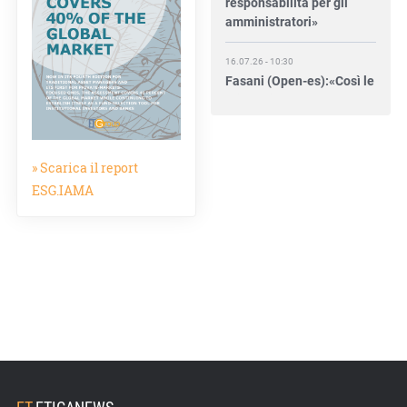
amministratori»
16.07.26 - 10:30
Fasani (Open-es):«Così le
filiere aiutano a collegare
competitività e
transizione»
» Scarica il report
15.07.26 - 12:37
Locati (De Nora): «Il
ESG.IAMA
valore di una governance
forte»
15.07.26 - 10:00
Astm, primo Green
Finance Framework per
investimenti sostenibili
15.07.26 - 8:00
Direttiva Empowering:
come gestire le vecchie
ET
.
ETICANEWS