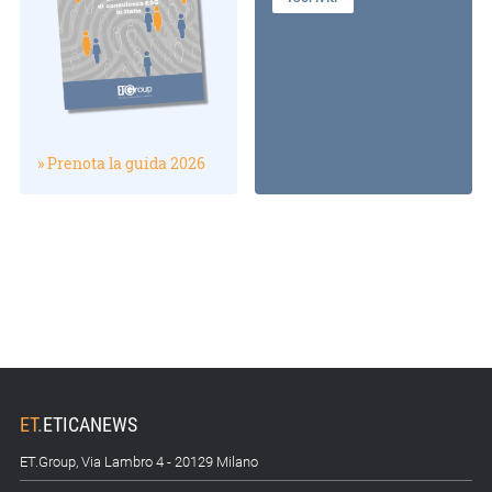
» Prenota la guida 2026
ET
.
ETICANEWS
ET.Group, Via Lambro 4 - 20129 Milano