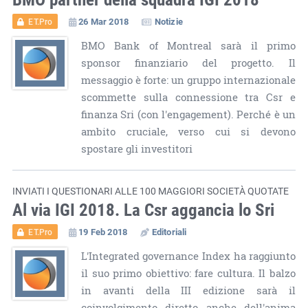
26 Mar 2018
Notizie
ET.Pro
BMO Bank of Montreal sarà il primo
sponsor finanziario del progetto. Il
messaggio è forte: un gruppo internazionale
scommette sulla connessione tra Csr e
finanza Sri (con l'engagement). Perché è un
ambito cruciale, verso cui si devono
spostare gli investitori
INVIATI I QUESTIONARI ALLE 100 MAGGIORI SOCIETÀ QUOTATE
Al via IGI 2018. La Csr aggancia lo Sri
19 Feb 2018
Editoriali
ET.Pro
L'Integrated governance Index ha raggiunto
il suo primo obiettivo: fare cultura. Il balzo
in avanti della III edizione sarà il
coinvolgimento diretto anche dell'anima