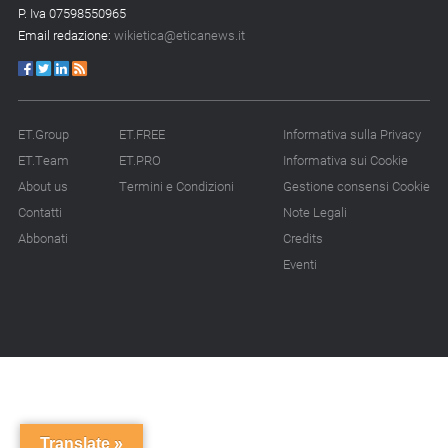
P. Iva 07598550965
Email redazione:
wikietica@eticanews.it
ET.Group
ET.FREE
Informativa sulla Privacy
ET.Team
ET.PRO
Informativa sui Cookie
About us
Termini e Condizioni
Gestione consensi Cookie
Contatti
Note Legali
Abbonati
Credits
Eventi
Translate »