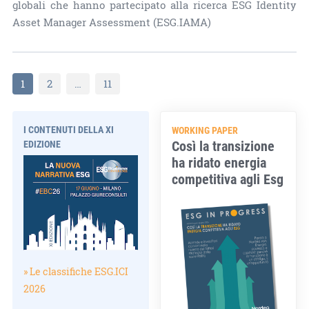
globali che hanno partecipato alla ricerca ESG Identity
Asset Manager Assessment (ESG.IAMA)
1
2
…
11
I CONTENUTI DELLA XI
WORKING PAPER
Così la transizione
EDIZIONE
ha ridato energia
competitiva agli Esg
» Le classifiche ESG.ICI
2026