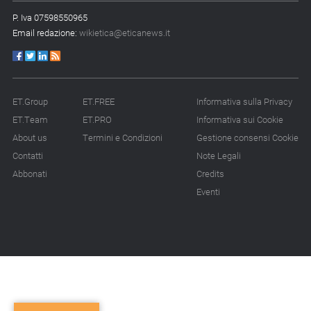
P. Iva 07598550965
Email redazione:
wikietica@eticanews.it
ET.Group
ET.FREE
Informativa sulla Privacy
ET.Team
ET.PRO
Informativa sui Cookie
About us
Termini e Condizioni
Gestione consensi Cookie
Contatti
Note Legali
Abbonati
Credits
Eventi