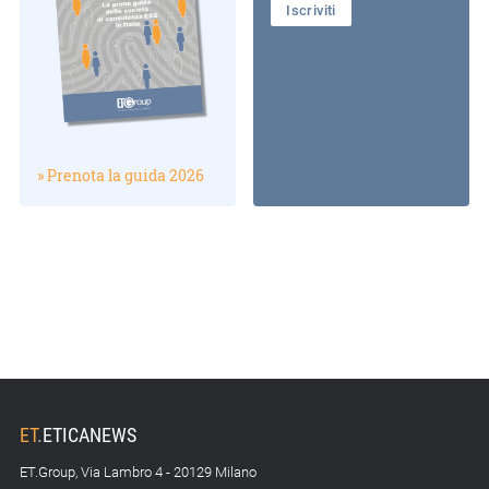
Iscriviti
» Prenota la guida 2026
ET
.
ETICANEWS
ET.Group, Via Lambro 4 - 20129 Milano