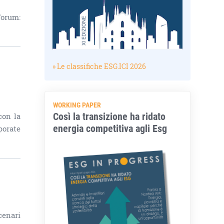
Forum:
» Le classifiche ESG.ICI 2026
WORKING PAPER
Così la transizione ha ridato
con la
energia competitiva agli Esg
porate
cenari