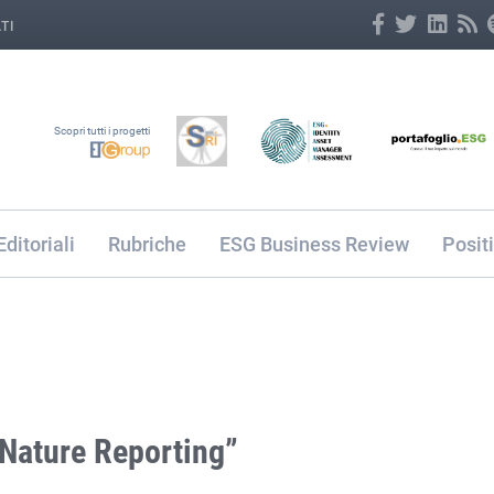
TI
Scopri tutti i progetti
Editoriali
Rubriche
ESG Business Review
Posit
 “Nature Reporting”