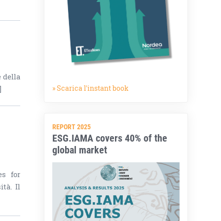
 della
» Scarica l'instant book
]
REPORT 2025
ESG.IAMA covers 40% of the
global market
es for
tà. Il