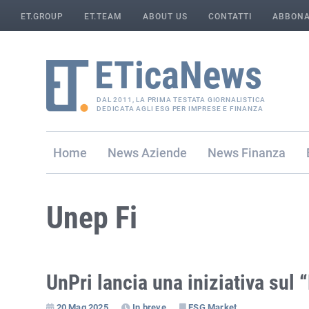
ET.GROUP
ET.TEAM
ABOUT US
CONTATTI
ABBONA
DAL 2011, LA PRIMA TESTATA GIORNALISTICA
DEDICATA AGLI ESG PER IMPRESE E FINANZA
Home
Aziende
Finanza
Unep Fi
UnPri lancia una iniziativa sul
20 Mag 2025
In breve
ESG Market