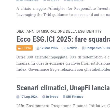
A inizio maggio Principles for Responsible Invest
Leveraging the Tnfd guidance to assess and act on natu
DIECI ANNI DI MISURAZIONE DELLA ESG IDENTITY
Ecco ESG.ICI 2025: fare squadr
12 Mar 2025
Notizie
Companies & C
ET.Pro
Oltre 300 aziende ingaggiate, 30% di redemption e ci
finanza: in questa edizione gli investitori istituzion
Index. Governance Esg e relazioni con gli stakeholder
Scenari climatici, UnepFi lanci
17 Lug 2024
In breve
SRI Finance
L’Un Environment Programme Finance Initiative (U