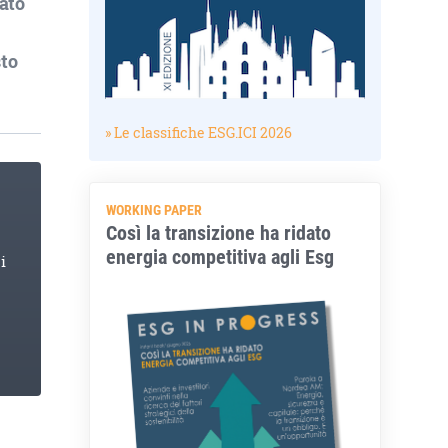
ato
sto
» Le classifiche ESG.ICI 2026
WORKING PAPER
Così la transizione ha ridato
energia competitiva agli Esg
i