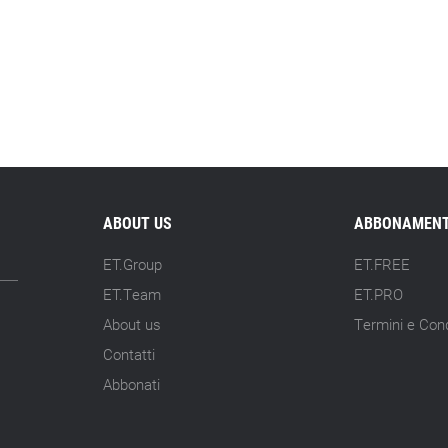
ABOUT US
ABBONAMENT
ET.Group
ET.FREE
ET.Team
ET.PRO
About us
Termini e Cond
Contatti
Abbonati