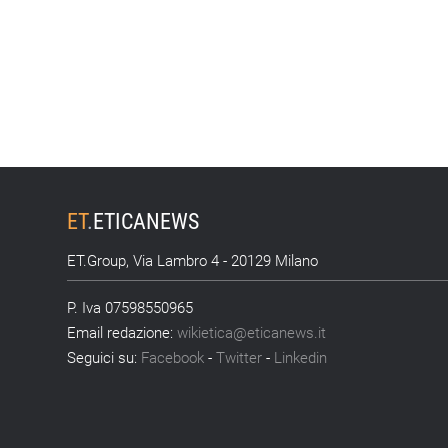
ET
.
ETICANEWS
ET.Group, Via Lambro 4 - 20129 Milano
P. Iva 07598550965
Email redazione:
wikietica@eticanews.it
Seguici su:
Facebook
-
Twitter
-
Linkedin