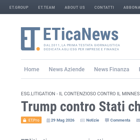
ET.GROUP
ET.TEAM
ABOUT US
CONTATTI
ABBONA
DAL 2011, LA PRIMA TESTATA GIORNALISTICA
DEDICATA AGLI ESG PER IMPRESE E FINANZA
Home
Aziende
Finanza
ESG.LITIGATION - IL CONTENZIOSO CONTRO IL MINNE
Trump contro Stati ch
29 Mag 2026
Notizie
Commenta
ET.Pro