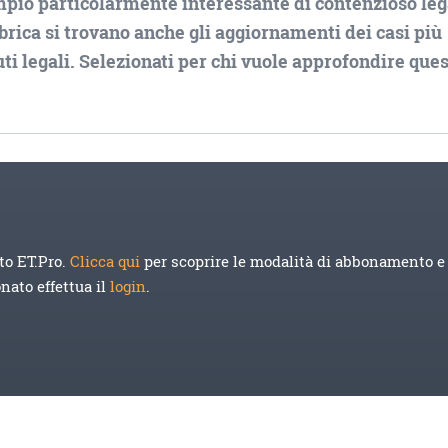
mpio particolarmente interessante di contenzioso leg
rubrica si trovano anche gli aggiornamenti dei casi più
i legali. Selezionati per chi vuole approfondire que
to ET.Pro.
Clicca qui
per scoprire le modalità di abbonamento e 
onato effettua il
login
.