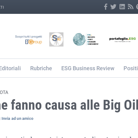
TI
Scopri tutti i progetti
Editoriali
Rubriche
ESG Business Review
Posit
SOTA
e fanno causa alle Big Oi
Invia ad un amico