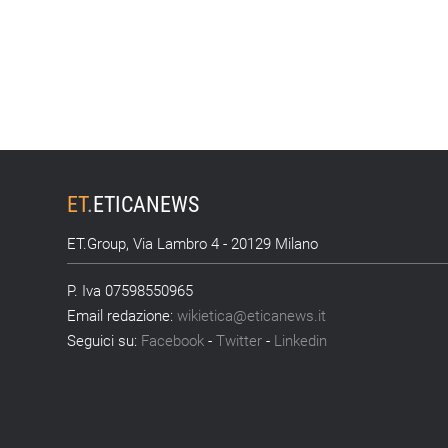
ET
.
ETICANEWS
ET.Group, Via Lambro 4 - 20129 Milano
P. Iva 07598550965
Email redazione:
wikietica@eticanews.it
Seguici su:
Facebook
-
Twitter
-
Linkedin