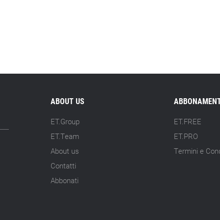
ABOUT US
ABBONAMENT
ET.Group
ET.FREE
ET.Team
ET.PRO
About us
Termini e Cond
Contatti
Abbonati