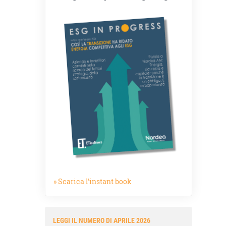
» Scarica l'instant book
LEGGI IL NUMERO DI APRILE 2026