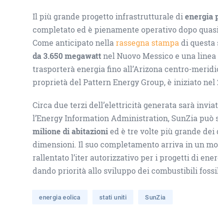
Il più grande progetto infrastrutturale di
energia 
completato ed è pienamente operativo dopo quasi 
Come anticipato nella
rassegna stampa
di questa 
da 3.650 megawatt
nel Nuovo Messico e una linea 
trasporterà energia fino all’Arizona centro-meridion
proprietà del Pattern Energy Group, è iniziato nel
Circa due terzi dell’elettricità generata sarà invia
l’Energy Information Administration, SunZia può s
milione di abitazioni
ed è tre volte più grande dei 
dimensioni. Il suo completamento arriva in un m
rallentato l’iter autorizzativo per i progetti di ener
dando priorità allo sviluppo dei combustibili fossil
energia eolica
stati uniti
SunZia