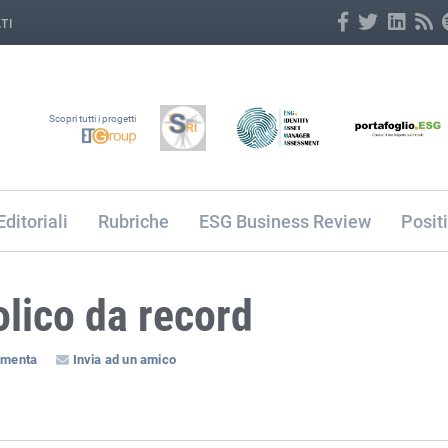
TI
Scopri tutti i progetti
Editoriali
Rubriche
ESG Business Review
Posit
olico da record
menta
Invia ad un amico