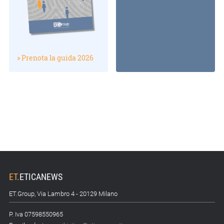
» Prenota la guida 2026
ET
.
ETICANEWS
ET.Group, Via Lambro 4 - 20129 Milano
P. Iva 07598550965