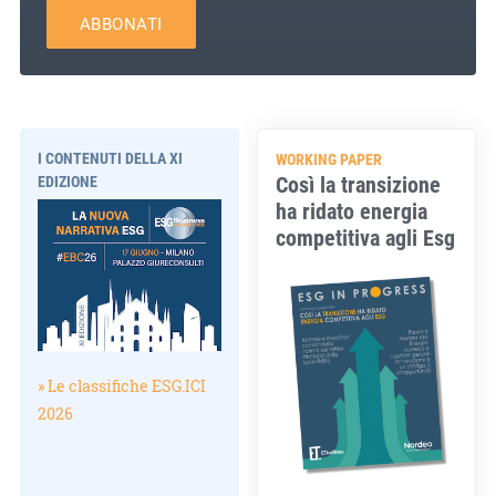
ABBONATI
I CONTENUTI DELLA XI
WORKING PAPER
Così la transizione
EDIZIONE
ha ridato energia
competitiva agli Esg
» Le classifiche ESG.ICI
2026