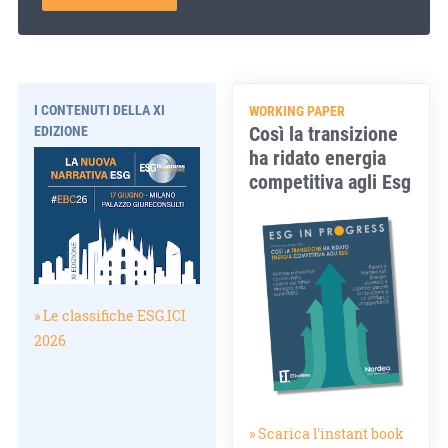
I CONTENUTI DELLA XI
WORKING PAPER
Così la transizione
EDIZIONE
ha ridato energia
competitiva agli Esg
» Le classifiche ESG.ICI
2026
» Scarica l'instant book