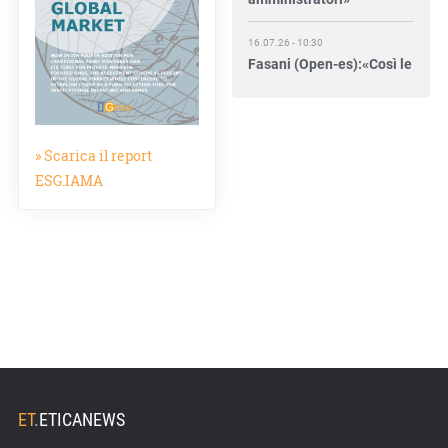
16.07.26 - 10:30
Fasani (Open-es):«Così le
filiere aiutano a collegare
competitività e
transizione»
» Scarica il report
15.07.26 - 12:37
ESG.IAMA
Locati (De Nora): «Il
valore di una governance
forte»
15.07.26 - 10:00
Astm, primo Green
Finance Framework per
investimenti sostenibili
15.07.26 - 8:00
Direttiva Empowering:
ET
.
ETICANEWS
come gestire le vecchie
scorte