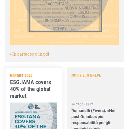
» In cartaceo o in pdf
NOTIZIE IN BREVE
REPORT 2025
ESG.IAMA covers
40% of the global
market
16.07.26 - 13:47
Romanelli (Fivers): «Nel
post Omnibus più
responsabilità per gli
amministratori»