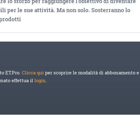
are lo sforzo per raggiungere l'obiettivo di diventare
li per le sue attività. Ma non solo. Sosterranno lo
 prodotti
to ET.Pro.
Clicca qui
per scoprire le modalità di abbonamento e 
onato effettua il
login
.