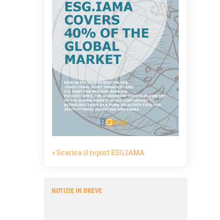
» Scarica il report ESG.IAMA
NOTIZIE IN BREVE