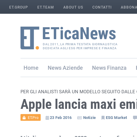
ET.GROUP
ET.TEAM
ABOUT US
CONTATTI
ABBONA
DAL 2011, LA PRIMA TESTATA GIORNALISTICA
DEDICATA AGLI ESG PER IMPRESE E FINANZA
Home
Aziende
Finanza
PER GLI ANALISTI SARÀ UN MODELLO SEGUITO DALLE
Apple lancia maxi em
23 Feb 2016
Notizie
ESG Market
ET.Pro