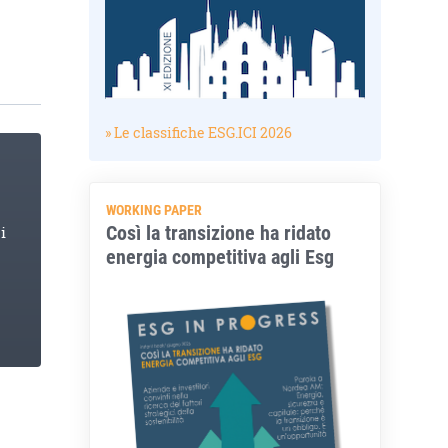
» Le classifiche ESG.ICI 2026
WORKING PAPER
Così la transizione ha ridato
i
energia competitiva agli Esg