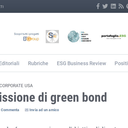
TI
Scopri tutti i progetti
Editoriali
Rubriche
ESG Business Review
Posit
 CORPORATE USA
issione di green bond
Commenta
Invia ad un amico