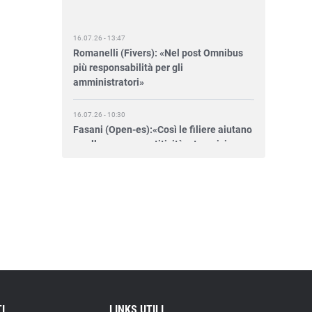
16.07.26 - 13:47
Romanelli (Fivers): «Nel post Omnibus
più responsabilità per gli
amministratori»
16.07.26 - 10:30
Fasani (Open-es):«Così le filiere aiutano
a collegare competitività e transizione»
15.07.26 - 12:37
Locati (De Nora): «Il valore di una
governance forte»
15.07.26 - 10:00
Astm, primo Green Finance Framework
per investimenti sostenibili
15.07.26 - 8:00
Direttiva Empowering: come gestire le
I
LINKS UTILI