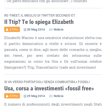
- Un patto fiduciario con gli assicurati”, i risultati
RE-TWEET, IL MEGLIO DI TWITTER SECONDO ET.
Il Ttip? Te lo spiega Elizabeth
30 Mag 2014
Notizie
ET.Pro
Elizabeth Warren è una senatrice statunitense eletta con
il partito democratico a stelle e strisce. Di recente è
passata, come si dice, agli onori delle cronache o, meglio,
dei tweet, per aver rivelato dei retroscena sulle
negoziazioni in corso tra Usa e Ue sull’ormai celebre
(famigerato?) Ttip, Transatlantic trade and investment
SI VA VERSO PORTAFOGLI SENZA COMBUSTIBILI FOSSILI
Usa, corsa a investimenti «fossil free»
29 Mag 2014
Notizie
ET.Pro
Il numero di professionisti degli investimenti negli Stati