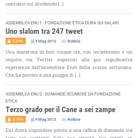
contrario sul dividendo […]
ASSEMBLEA ENI/1 - FONDAZIONE ETICA DURA SUI SALARI
Uno slalom tra 247 tweet
9 Mag 2012
Notizie
ET.Pro
Una maratona di ben cinque ore, con un’adesione e un
seguito via Twitter superiori alla pur significativa
esperienza dell’assemblea Enel della scorsa settimana.
Che ha portato a una pioggia di […]
ASSEMBLEA ENI/2 - DOMANDE SCOMODE DA FONDAZIONE
ETICA
Terzo grado per il Cane a sei zampe
9 Mag 2012
Notizie
ET.Pro
Eni dovrà rispondere presto a una raffica di domande sui
temi più scottanti della sua attività. Ieri infatti, in