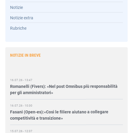
Notizie
Notizie extra
Rubriche
NOTIZIE IN BREVE
16.07.26 - 13:47
Romanelli (Fivers): «Nel post Omnibus più responsabilità
per gli amministratori»
16.07.26 - 10:30
Fasani (Open-es):«Così le filiere aiutano a collegare
competitività e transizione»
15.07.26 - 12:37
Locati (De Nora): «Il valore di una governance forte»