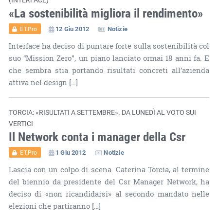
«La sostenibilità migliora il rendimento»
12 Giu 2012
Notizie
ET.Pro
Interface ha deciso di puntare forte sulla sostenibilità col
suo “Mission Zero”, un piano lanciato ormai 18 anni fa. E
che sembra stia portando risultati concreti all’azienda
attiva nel design […]
TORCIA: «RISULTATI A SETTEMBRE». DA LUNEDÌ AL VOTO SUI
VERTICI
Il Network conta i manager della Csr
1 Giu 2012
Notizie
ET.Pro
Lascia con un colpo di scena. Caterina Torcia, al termine
del biennio da presidente del Csr Manager Network, ha
deciso di «non ricandidarsi» al secondo mandato nelle
elezioni che partiranno […]