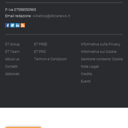
P. Iva 07598550965
Email redazione:
wikietica@eticanews.it
ET.Group
ET.FREE
Informativa sulla Privacy
ET.Team
ET.PRO
Informativa sui Cookie
About us
Termini e Condizioni
Gestione consensi Cookie
Contatti
Note Legali
Abbonati
Credits
Eventi