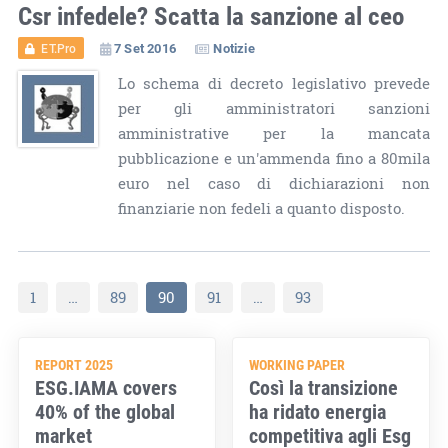
Csr infedele? Scatta la sanzione al ceo
7 Set 2016
Notizie
ET.Pro
Lo schema di decreto legislativo prevede
per gli amministratori sanzioni
amministrative per la mancata
pubblicazione e un'ammenda fino a 80mila
euro nel caso di dichiarazioni non
finanziarie non fedeli a quanto disposto.
1
…
89
90
91
…
93
REPORT 2025
WORKING PAPER
ESG.IAMA covers
Così la transizione
40% of the global
ha ridato energia
market
competitiva agli Esg