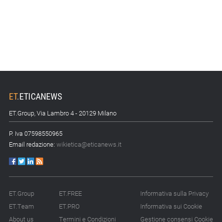
ET
.
ETICANEWS
ET.Group, Via Lambro 4 - 20129 Milano
P. Iva 07598550965
Email redazione:
wikietica@eticanews.it
ET.Group
ET.FREE
Informativa sulla Privacy
ET.Team
ET.PRO
Informativa sui Cookie
About us
Termini e Condizioni
Gestione consensi Cookie