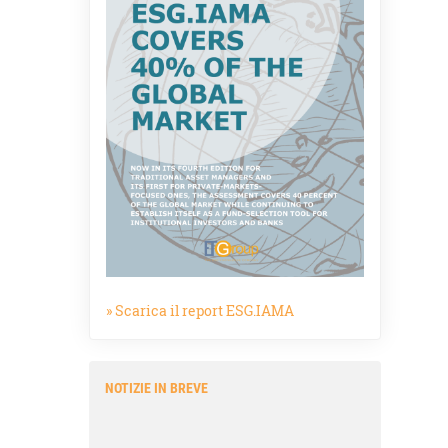
» Scarica il report ESG.IAMA
NOTIZIE IN BREVE