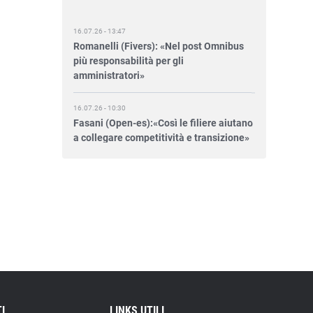
16.07.26 - 13:47
Romanelli (Fivers): «Nel post Omnibus
più responsabilità per gli
amministratori»
16.07.26 - 10:30
Fasani (Open-es):«Così le filiere aiutano
a collegare competitività e transizione»
15.07.26 - 12:37
Locati (De Nora): «Il valore di una
governance forte»
15.07.26 - 10:00
Astm, primo Green Finance Framework
per investimenti sostenibili
15.07.26 - 8:00
Direttiva Empowering: come gestire le
vecchie scorte
I
LINKS UTILI