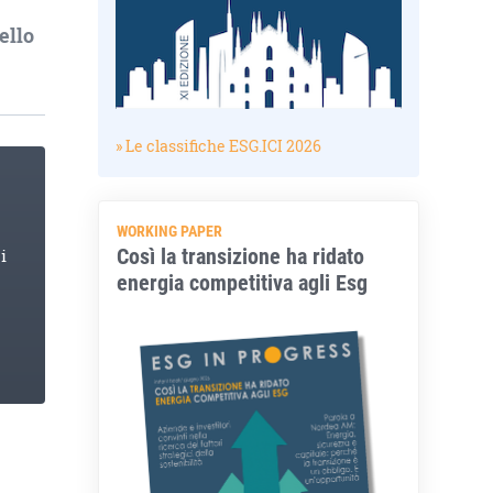
ello
» Le classifiche ESG.ICI 2026
WORKING PAPER
Così la transizione ha ridato
i
energia competitiva agli Esg