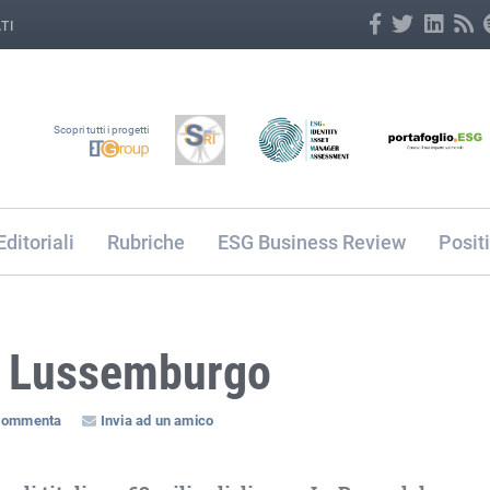
TI
Scopri tutti i progetti
Editoriali
Rubriche
ESG Business Review
Posit
in Lussemburgo
ommenta
Invia ad un amico