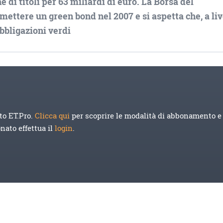
ne di titoli per 63 miliardi di euro. La Borsa del
mettere un green bond nel 2007 e si aspetta che, a liv
obbligazioni verdi
to ET.Pro.
Clicca qui
per scoprire le modalità di abbonamento e 
onato effettua il
login
.