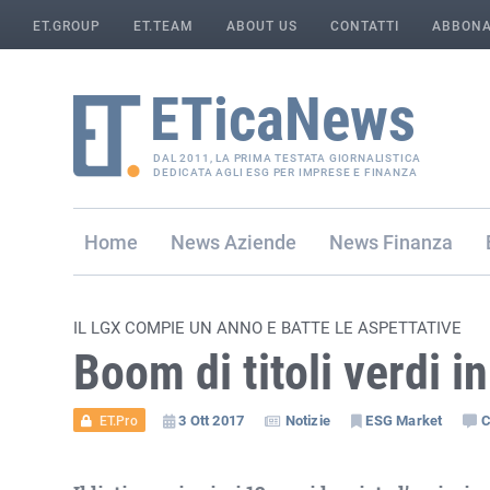
ET.GROUP
ET.TEAM
ABOUT US
CONTATTI
ABBONA
DAL 2011, LA PRIMA TESTATA GIORNALISTICA
DEDICATA AGLI ESG PER IMPRESE E FINANZA
Home
Aziende
Finanza
IL LGX COMPIE UN ANNO E BATTE LE ASPETTATIVE
Boom di titoli verdi 
3 Ott 2017
Notizie
ESG Market
C
ET.Pro