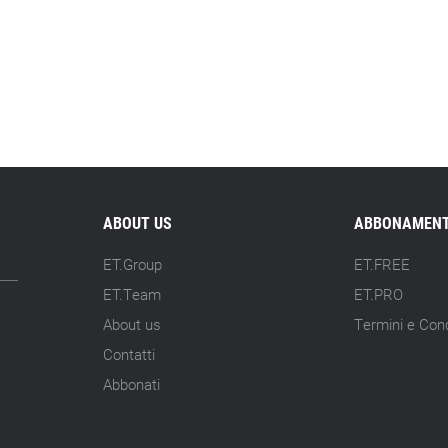
ABOUT US
ABBONAMENT
ET.Group
ET.FREE
ET.Team
ET.PRO
About us
Termini e Cond
Contatti
Abbonati