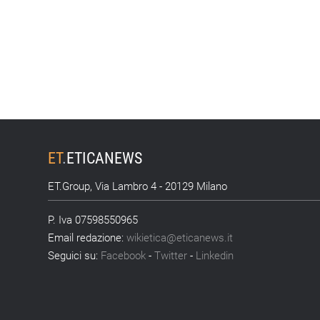
ET
.
ETICANEWS
ET.Group, Via Lambro 4 - 20129 Milano
P. Iva 07598550965
Email redazione:
wikietica@eticanews.it
Seguici su:
Facebook
-
Twitter
-
Linkedin