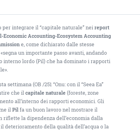
per integrare il “capitale naturale” nei
report
l-Economic Accounting-Ecosystem Accounting
mmission
e, come dichiarato dalle stesse
, «segna un importante passo avanti, andando
 interno lordo (Pil) che ha dominato i rapporti
le».
ta settimana (OB /251 “Onu: con il “Seea Ea”
ntire che il
capitale naturale
(foreste, zone
mento all’interno dei rapporti economici. Gli
ome il
Pil
fa un buon lavoro nel mostrare il
on riflette la dipendenza dell’economia dalla
 il deterioramento della qualità dell’acqua o la