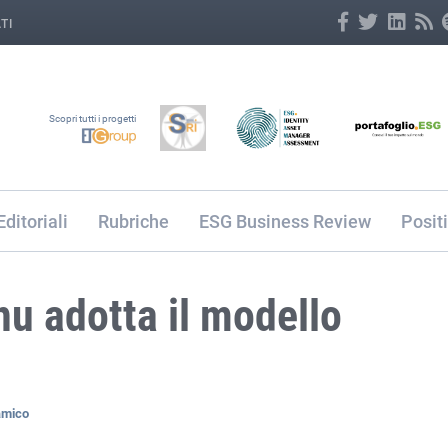
TI
Scopri tutti i progetti
Editoriali
Rubriche
ESG Business Review
Posit
nu adotta il modello
amico