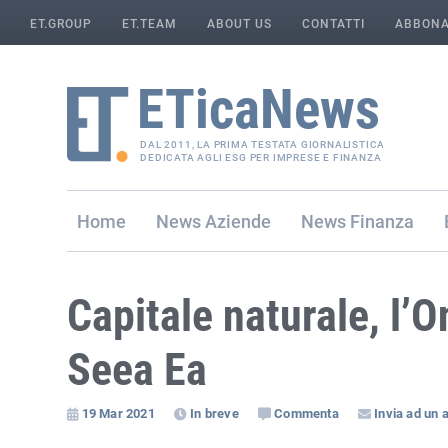
ET.GROUP
ET.TEAM
ABOUT US
CONTATTI
ABBONA
DAL 2011, LA PRIMA TESTATA GIORNALISTICA
DEDICATA AGLI ESG PER IMPRESE E FINANZA
Home
Aziende
Finanza
Capitale naturale, l’O
Seea Ea
19 Mar 2021
In breve
Commenta
Invia ad un 