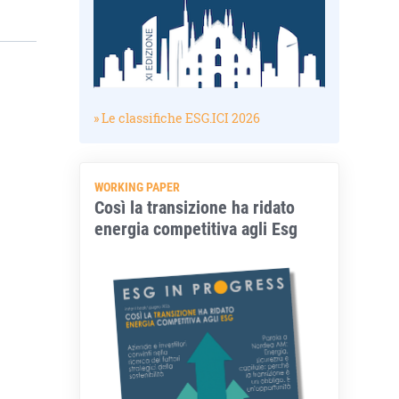
» Le classifiche ESG.ICI 2026
WORKING PAPER
Così la transizione ha ridato
energia competitiva agli Esg