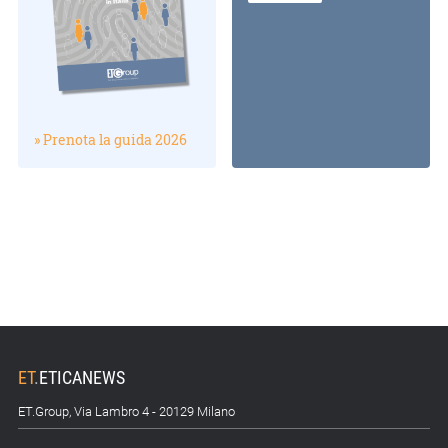
» Prenota la guida 2026
ET
.
ETICANEWS
ET.Group, Via Lambro 4 - 20129 Milano