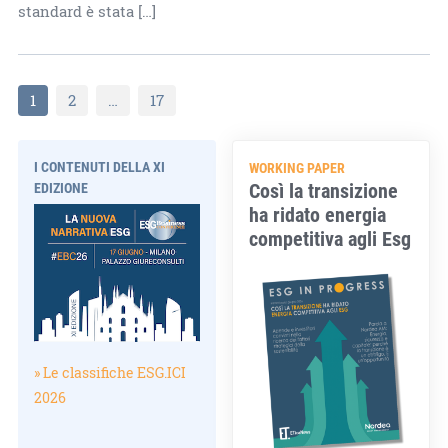
standard è stata […]
1
2
…
17
I CONTENUTI DELLA XI
WORKING PAPER
Così la transizione
EDIZIONE
ha ridato energia
competitiva agli Esg
» Le classifiche ESG.ICI
2026