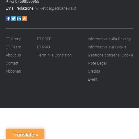
P. Iva 07598550965
Email redazione:
wikietica@eticanews.it
ET.Group
ET.FREE
Informativa sulla Privacy
ET.Team
ET.PRO
Informativa sui Cookie
About us
Termini e Condizioni
Gestione consensi Cookie
Contatti
Note Legali
Abbonati
Credits
Eventi
Translate »