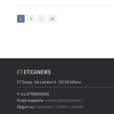
1
2
…
16
ET
.
ETICANEWS
ET.Group, Via Lambro 4 - 20129 Milano
P. Iva 07598550965
Email redazione:
wikietica@eticanews.it
Seguici su:
Facebook
-
Twitter
-
Linkedin