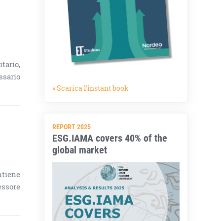
tario,
ssario
» Scarica l'instant book
REPORT 2025
ESG.IAMA covers 40% of the
global market
ntiene
essore