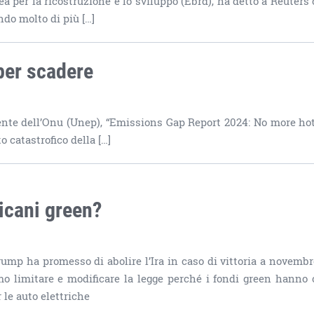
 per la ricostruzione e lo sviluppo (Ebrd), ha detto a Reuters 
do molto di più […]
 per scadere
nte dell’Onu (Unep), “Emissions Gap Report 2024: No more hot
 catastrofico della […]
icani green?
ump ha promesso di abolire l’Ira in caso di vittoria a novembr
o limitare e modificare la legge perché i fondi green hanno 
r le auto elettriche