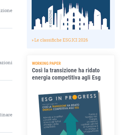
izione
» Le classifiche ESG.ICI 2026
azioni
WORKING PAPER
Così la transizione ha ridato
energia competitiva agli Esg
tinare