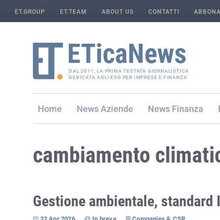
ET.GROUP
ET.TEAM
ABOUT US
CONTATTI
ABBONA
DAL 2011, LA PRIMA TESTATA GIORNALISTICA
DEDICATA AGLI ESG PER IMPRESE E FINANZA
Home
Aziende
Finanza
cambiamento climati
Gestione ambientale, standard 
22 Apr 2026
In breve
Companies & CSR