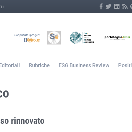
TI
Scopri tutti i progetti
Editoriali
Rubriche
ESG Business Review
Posit
co
Iso rinnovato