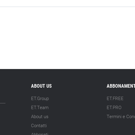
ABOUT US
ABBONAMENT
ET.Group
ET.FREE
ET.Team
ET.PRO
About us
Termini e Cond
Contatti
Abbonati