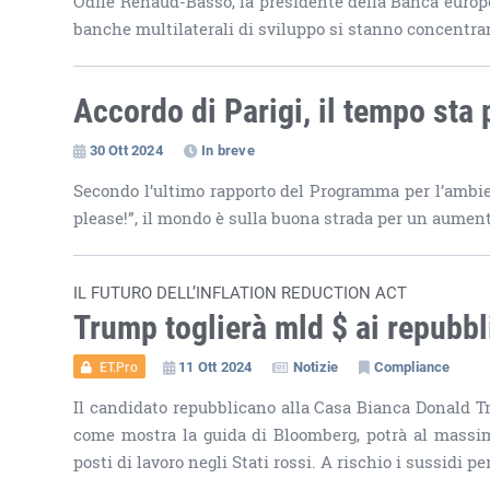
Odile Renaud-Basso, la presidente della Banca europea
banche multilaterali di sviluppo si stanno concentran
Accordo di Parigi, il tempo sta
30 Ott 2024
In breve
Secondo l’ultimo rapporto del Programma per l’ambie
please!”, il mondo è sulla buona strada per un aumento
IL FUTURO DELL’INFLATION REDUCTION ACT
Trump toglierà mld $ ai repubbl
11 Ott 2024
Notizie
Compliance
ET.Pro
Il candidato repubblicano alla Casa Bianca Donald Tr
come mostra la guida di Bloomberg, potrà al massim
posti di lavoro negli Stati rossi. A rischio i sussidi pe