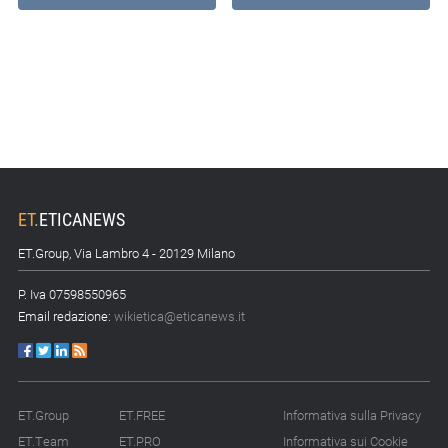
ET
.
ETICANEWS
ET.Group, Via Lambro 4 - 20129 Milano
P. Iva 07598550965
Email redazione:
wikietica@eticanews.it
ET.Group
ET.FREE
Informativa sulla Privacy
ET.Team
ET.PRO
Informativa sui Cookie