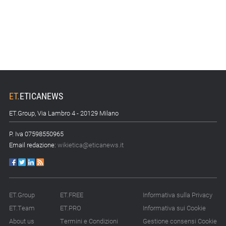
ET
.
ETICANEWS
ET.Group, Via Lambro 4 - 20129 Milano
P. Iva 07598550965
Email redazione:
wikietica@eticanews.it
ET.Group
ET.FREE
Informativa sulla Privacy
ET.Team
ET.PRO
Informativa sui Cookie
About us
Termini e Condizioni
Gestione consensi Cookie