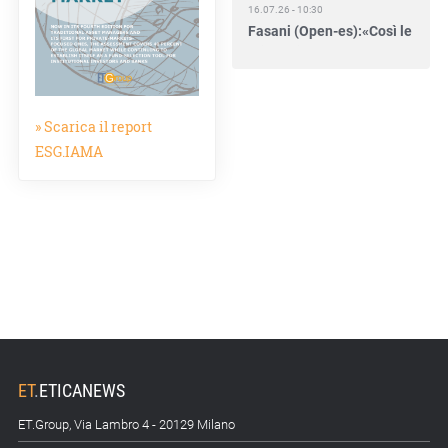
16.07.26 - 10:30
Fasani (Open-es):«Così le
filiere aiutano a collegare
competitività e
transizione»
» Scarica il report
15.07.26 - 12:37
Locati (De Nora): «Il
ESG.IAMA
valore di una governance
forte»
15.07.26 - 10:00
Astm, primo Green
Finance Framework per
investimenti sostenibili
15.07.26 - 8:00
Direttiva Empowering:
come gestire le vecchie
ET
.
ETICANEWS
scorte
ET.Group, Via Lambro 4 - 20129 Milano