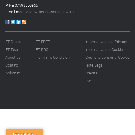
14.07.26 - 12:20
P. Iva 07598550965
Gramegna (ERG):
Email redazione:
wikietica@eticanews.it
«Valutare gli impatti ESG
degli investimenti»
14.07.26 - 11:00
Tornano le Settimane
ET.Group
ET.FREE
Informativa sulla Privacy
SRI: oltre 20
ET.Team
ET.PRO
Informativa sui Cookie
appuntamenti
About us
Termini e Condizioni
Gestione consensi Cookie
Contatti
Note Legali
14.07.26 - 10:00
Mcc colloca social bond
Abbonati
Credits
da 500 mln
Eventi
14.07.26 - 8:00
La Bce introduce i climate
factor nelle garanzie
bancarie
13.07.26 - 12:00
Micalizio (Ramboll):
Translate »