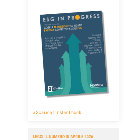
» Scarica l'instant book
LEGGI IL NUMERO DI APRILE 2026