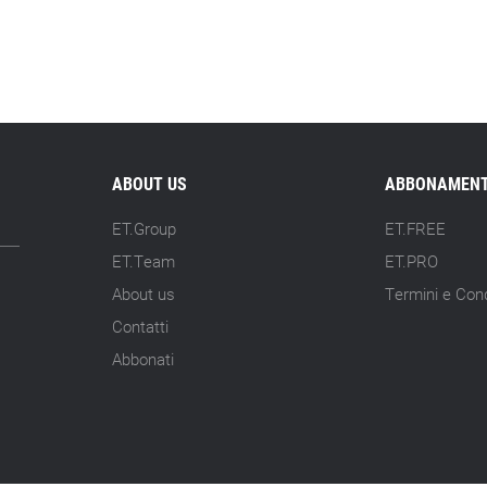
ABOUT US
ABBONAMENT
ET.Group
ET.FREE
ET.Team
ET.PRO
About us
Termini e Cond
Contatti
Abbonati