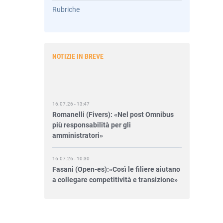
Rubriche
NOTIZIE IN BREVE
16.07.26 - 13:47
Romanelli (Fivers): «Nel post Omnibus
più responsabilità per gli
amministratori»
16.07.26 - 10:30
Fasani (Open-es):«Così le filiere aiutano
a collegare competitività e transizione»
15.07.26 - 12:37
Locati (De Nora): «Il valore di una
governance forte»