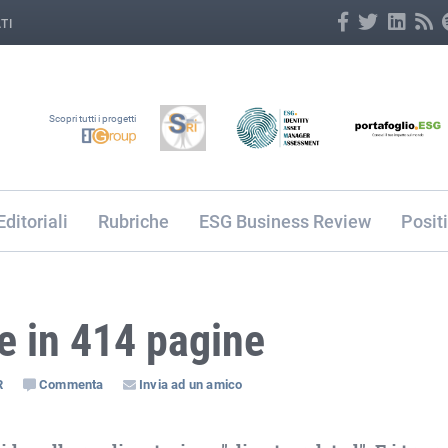
TI
Scopri tutti i progetti
Editoriali
Rubriche
ESG Business Review
Posit
e in 414 pagine
R
Commenta
Invia ad un amico