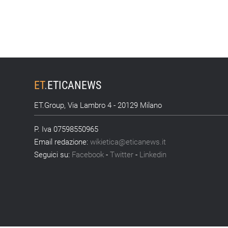
ET
.
ETICANEWS
ET.Group, Via Lambro 4 - 20129 Milano
P. Iva 07598550965
Email redazione:
wikietica@eticanews.it
Seguici su:
Facebook
-
Twitter
-
Linkedin