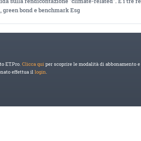
da sulla rendicontazione "climate-related". E i tre r
ia, green bond e benchmark Esg
to ET.Pro.
Clicca qui
per scoprire le modalità di abbonamento e 
onato effettua il
login
.