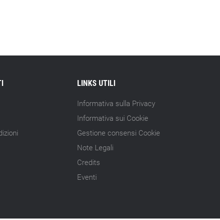
15.07.26 - 10:00
Astm, primo Green Finance Framework
per investimenti sostenibili
15.07.26 - 8:00
Direttiva Empowering: come gestire le
vecchie scorte
I
LINKS UTILI
14.07.26 - 12:20
Informativa sulla Privacy
Gramegna (ERG): «Valutare gli impatti
Informativa sui Cookie
ESG degli investimenti»
izioni
Gestione consensi Cookie
14.07.26 - 11:00
Note Legali
Tornano le Settimane SRI: oltre 20
Credits
appuntamenti
Eventi
14.07.26 - 10:00
Mcc colloca social bond da 500 mln