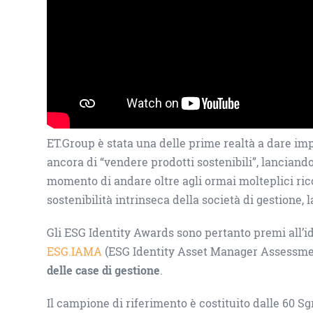
ET.Group è stata una delle prime realtà a dare imp
ancora di “vendere prodotti sostenibili”, lanciand
momento di andare oltre agli ormai molteplici ric
sostenibilità intrinseca della società di gestione, l
Gli ESG Identity Awards sono pertanto premi all’ide
ESG.IAMA
(ESG Identity Asset Manager Assessme
delle case di gestione
.
Il campione di riferimento è costituito dalle 60 S