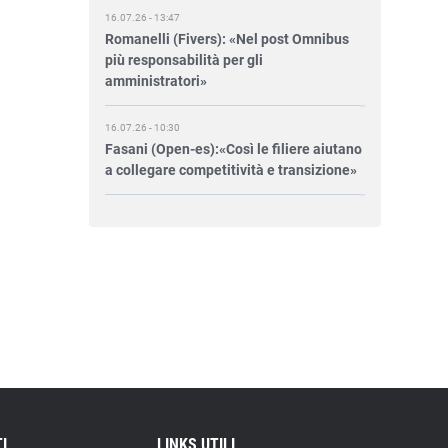
Romanelli (Fivers): «Nel post Omnibus
più responsabilità per gli
amministratori»
16.07.26 - 10:30
Fasani (Open-es):«Così le filiere aiutano
a collegare competitività e transizione»
15.07.26 - 12:37
Locati (De Nora): «Il valore di una
governance forte»
15.07.26 - 10:00
Astm, primo Green Finance Framework
per investimenti sostenibili
15.07.26 - 8:00
Direttiva Empowering: come gestire le
vecchie scorte
I
LINKS UTILI