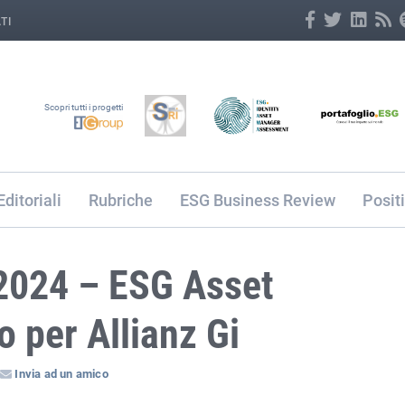
TI
Scopri tutti i progetti
Editoriali
Rubriche
ESG Business Review
Posit
2024 – ESG Asset
 per Allianz Gi
Invia ad un amico