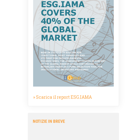
» Scarica il report ESG.IAMA
NOTIZIE IN BREVE
16.07.26 - 13:47