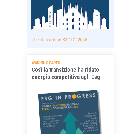
» Le classifiche ESG.ICI 2026
WORKING PAPER
Così la transizione ha ridato
energia competitiva agli Esg