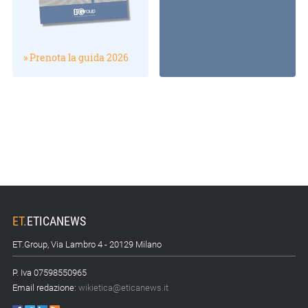
» Prenota la guida 2026
ET
.
ETICANEWS
ET.Group, Via Lambro 4 - 20129 Milano
P. Iva 07598550965
Email redazione:
wikietica@eticanews.it