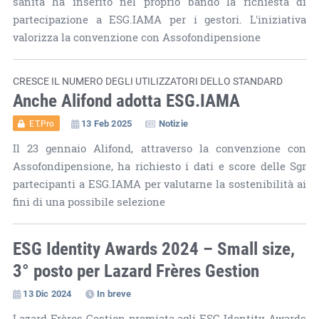
sanità ha inserito nel proprio bando la richiesta di
partecipazione a ESG.IAMA per i gestori. L'iniziativa
valorizza la convenzione con Assofondipensione
CRESCE IL NUMERO DEGLI UTILIZZATORI DELLO STANDARD
Anche Alifond adotta ESG.IAMA
13 Feb 2025
Notizie
ET.Pro
Il 23 gennaio Alifond, attraverso la convenzione con
Assofondipensione, ha richiesto i dati e score delle Sgr
partecipanti a ESG.IAMA per valutarne la sostenibilità ai
fini di una possibile selezione
ESG Identity Awards 2024 – Small size,
3° posto per Lazard Frères Gestion
13 Dic 2024
In breve
Lazard Frères Gestion premiata agli ESG Identity Awards