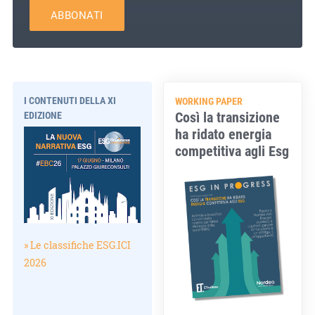
ABBONATI
I CONTENUTI DELLA XI
WORKING PAPER
Così la transizione
EDIZIONE
ha ridato energia
competitiva agli Esg
» Le classifiche ESG.ICI
2026