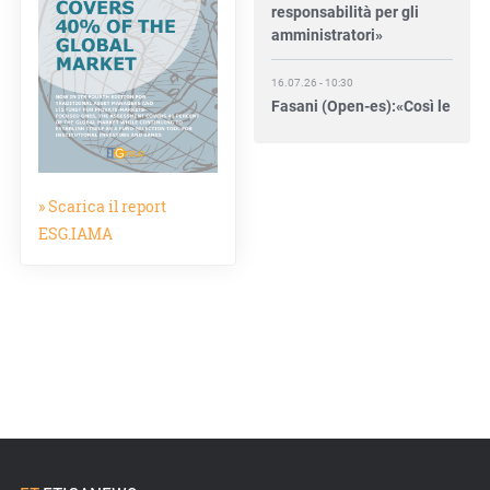
responsabilità per gli
amministratori»
16.07.26 - 10:30
Fasani (Open-es):«Così le
filiere aiutano a collegare
competitività e
transizione»
» Scarica il report
15.07.26 - 12:37
ESG.IAMA
Locati (De Nora): «Il
valore di una governance
forte»
15.07.26 - 10:00
Astm, primo Green
Finance Framework per
investimenti sostenibili
15.07.26 - 8:00
Direttiva Empowering: