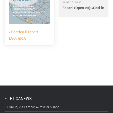
16.07.26 - 10:30
Fasani (Open-es):«Così le
filiere aiutano a collegare
competitività e
transizione»
» Scarica il report
15.07.26 - 12:37
Locati (De Nora): «Il
ESG.IAMA
valore di una governance
forte»
15.07.26 - 10:00
Astm, primo Green
Finance Framework per
investimenti sostenibili
15.07.26 - 8:00
Direttiva Empowering:
come gestire le vecchie
ET
.
ETICANEWS
scorte
ET.Group, Via Lambro 4 - 20129 Milano