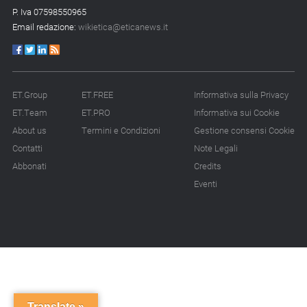
14.07.26 - 12:20
P. Iva 07598550965
Gramegna (ERG):
Email redazione:
wikietica@eticanews.it
«Valutare gli impatti ESG
degli investimenti»
14.07.26 - 11:00
Tornano le Settimane
ET.Group
ET.FREE
Informativa sulla Privacy
SRI: oltre 20
ET.Team
ET.PRO
Informativa sui Cookie
appuntamenti
About us
Termini e Condizioni
Gestione consensi Cookie
Contatti
Note Legali
14.07.26 - 10:00
Mcc colloca social bond
Abbonati
Credits
da 500 mln
Eventi
14.07.26 - 8:00
La Bce introduce i climate
factor nelle garanzie
bancarie
13.07.26 - 12:00
Micalizio (Ramboll):
Translate »