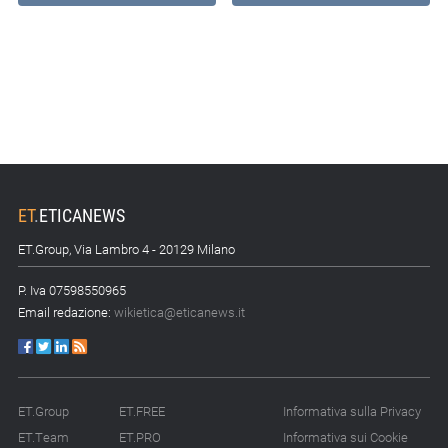
ET
.
ETICANEWS
ET.Group, Via Lambro 4 - 20129 Milano
P. Iva 07598550965
Email redazione:
wikietica@eticanews.it
ET.Group
ET.FREE
Informativa sulla Privacy
ET.Team
ET.PRO
Informativa sui Cookie