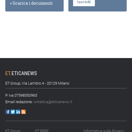
Iscriviti
» Scarica i documenti
ET
.
ETICANEWS
ET.Group, Via Lambro 4 - 20129 Milano
P. Iva 07598550965
Email redazione:
wikietica@eticanews.it
ET.Group
ET.FREE
Informativa sulla Privacy