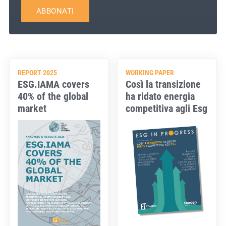
ABBONATI
REPORT 2025
WORKING PAPER
ESG.IAMA covers
Così la transizione
40% of the global
ha ridato energia
market
competitiva agli Esg