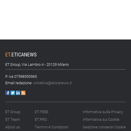
ET
.
ETICANEWS
ET.Group, Via Lambro 4 - 20129 Milano
P. Iva 07598550965
Email redazione:
wikietica@eticanews.it
ET.Group
ET.FREE
Informativa sulla Privacy
ET.Team
ET.PRO
Informativa sui Cookie
About us
Termini e Condizioni
Gestione consensi Cookie