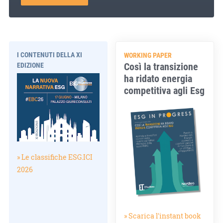
I CONTENUTI DELLA XI
WORKING PAPER
Così la transizione
EDIZIONE
ha ridato energia
competitiva agli Esg
» Le classifiche ESG.ICI
2026
» Scarica l'instant book