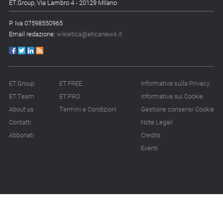
ET.Group, Via Lambro 4 - 20129 Milano
14.07.26 - 12:20
P. Iva 07598550965
Gramegna (ERG):
Email redazione:
wikietica@eticanews.it
«Valutare gli impatti ESG
degli investimenti»
14.07.26 - 11:00
Tornano le Settimane
ET.Group
ET.FREE
Informativa sulla Privacy
SRI: oltre 20
ET.Team
ET.PRO
Informativa sui Cookie
appuntamenti
About us
Termini e Condizioni
Gestione consensi Cookie
14.07.26 - 10:00
Contatti
Note Legali
Mcc colloca social bond
Abbonati
Credits
da 500 mln
Eventi
14.07.26 - 8:00
La Bce introduce i climate
factor nelle garanzie
bancarie
13.07.26 - 12:00