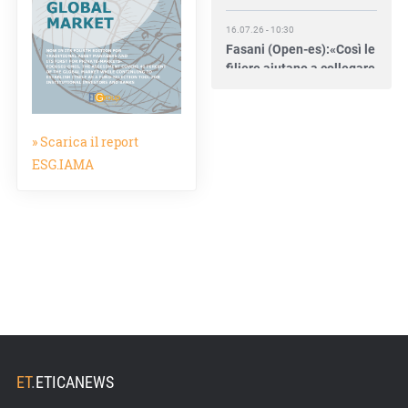
16.07.26 - 10:30
Fasani (Open-es):«Così le
filiere aiutano a collegare
competitività e
transizione»
» Scarica il report
15.07.26 - 12:37
Locati (De Nora): «Il
ESG.IAMA
valore di una governance
forte»
15.07.26 - 10:00
Astm, primo Green
Finance Framework per
investimenti sostenibili
15.07.26 - 8:00
Direttiva Empowering:
come gestire le vecchie
ET
.
ETICANEWS
scorte