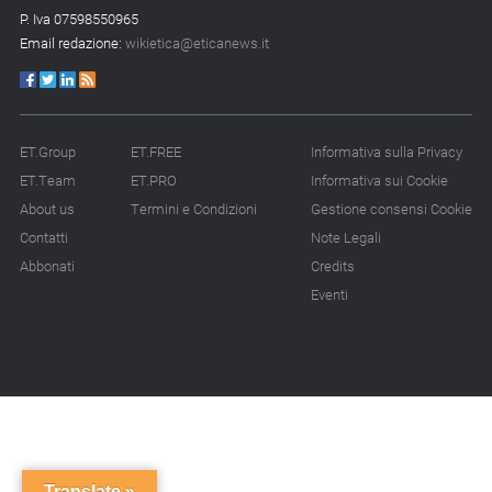
14.07.26 - 12:20
P. Iva 07598550965
Gramegna (ERG):
Email redazione:
wikietica@eticanews.it
«Valutare gli impatti ESG
degli investimenti»
14.07.26 - 11:00
Tornano le Settimane
ET.Group
ET.FREE
Informativa sulla Privacy
SRI: oltre 20
ET.Team
ET.PRO
Informativa sui Cookie
appuntamenti
About us
Termini e Condizioni
Gestione consensi Cookie
Contatti
Note Legali
14.07.26 - 10:00
Mcc colloca social bond
Abbonati
Credits
da 500 mln
Eventi
14.07.26 - 8:00
La Bce introduce i climate
factor nelle garanzie
bancarie
13.07.26 - 12:00
Micalizio (Ramboll):
Translate »