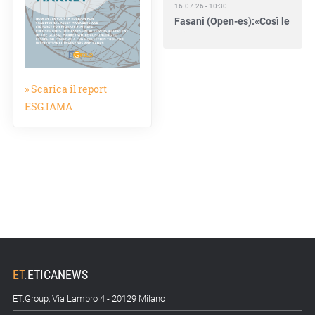
16.07.26 - 10:30
Fasani (Open-es):«Così le
filiere aiutano a collegare
competitività e
transizione»
» Scarica il report
15.07.26 - 12:37
Locati (De Nora): «Il
ESG.IAMA
valore di una governance
forte»
15.07.26 - 10:00
Astm, primo Green
Finance Framework per
investimenti sostenibili
15.07.26 - 8:00
Direttiva Empowering:
come gestire le vecchie
ET
.
ETICANEWS
scorte
ET.Group, Via Lambro 4 - 20129 Milano