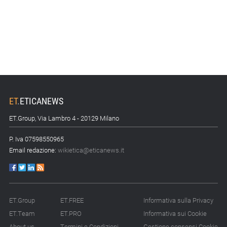
ET
.
ETICANEWS
ET.Group, Via Lambro 4 - 20129 Milano
P. Iva 07598550965
Email redazione:
wikietica@eticanews.it
ET.Group
ET.FREE
Informativa sulla Privacy
ET.Team
ET.PRO
Informativa sui Cookie
About us
Termini e Condizioni
Gestione consensi Cookie