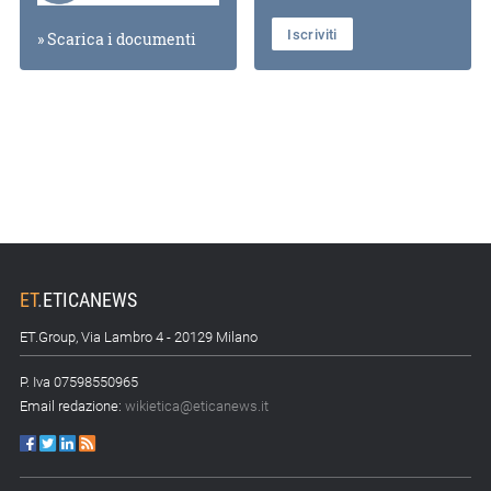
Iscriviti
» Scarica i documenti
ET
.
ETICANEWS
ET.Group, Via Lambro 4 - 20129 Milano
P. Iva 07598550965
Email redazione:
wikietica@eticanews.it