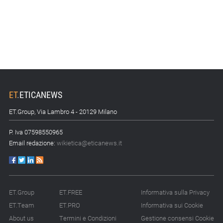
ET
.
ETICANEWS
ET.Group, Via Lambro 4 - 20129 Milano
P. Iva 07598550965
Email redazione:
wikietica@eticanews.it
ET.Group
ET.FREE
Informativa sulla Privacy
ET.Team
ET.PRO
Informativa sui Cookie
About us
Termini e Condizioni
Gestione consensi Cookie