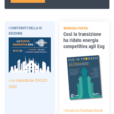
I CONTENUTI DELLA XI
WORKING PAPER
Così la transizione
EDIZIONE
ha ridato energia
competitiva agli Esg
» Le classifiche ESG.ICI
2026
» Scarica l'instant book