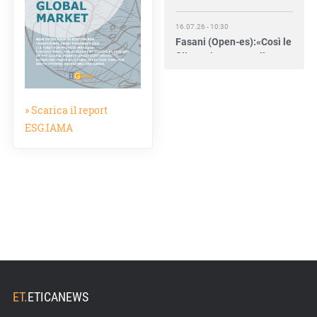
16.07.26 - 10:30
Fasani (Open-es):«Così le
filiere aiutano a collegare
competitività e
transizione»
» Scarica il report
15.07.26 - 12:37
Locati (De Nora): «Il
ESG.IAMA
valore di una governance
forte»
15.07.26 - 10:00
Astm, primo Green
Finance Framework per
investimenti sostenibili
15.07.26 - 8:00
Direttiva Empowering:
come gestire le vecchie
ET
.
ETICANEWS
scorte