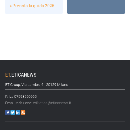
» Prenota la guida 2026
ET
.
ETICANEWS
ET.Group, Via Lambro 4 - 20129 Milano
P. Iva 07598550965
Email redazione:
wikietica@eticanews.it