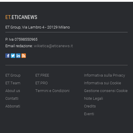
ET
.
ETICANEWS
ET.Group, Via Lambro 4 - 20129 Milano
P. Iva 07598550965
Email redazione:
wikietica@eticanews.it
ET.Group
ET.FREE
Informativa sulla Privacy
ET.Team
ET.PRO
Informativa sui Cookie
About us
Termini e Condizioni
Gestione consensi Cookie
Contatti
Note Legali
Abbonati
Credits
Eventi