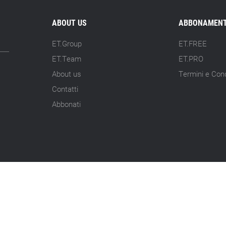
ABOUT US
ABBONAMENT
ET.Group
ET.FREE
ET.Team
ET.PRO
About us
Termini e Cond
Contatti
Abbonati