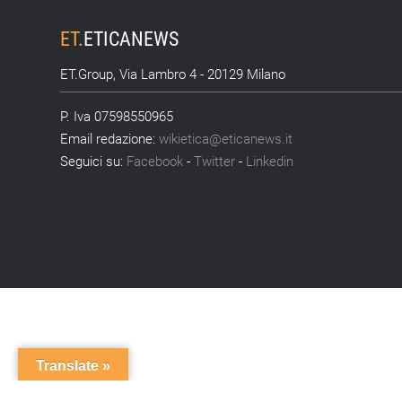
ET
.
ETICANEWS
ET.Group, Via Lambro 4 - 20129 Milano
P. Iva 07598550965
Email redazione:
wikietica@eticanews.it
Seguici su:
Facebook
-
Twitter
-
Linkedin
Translate »