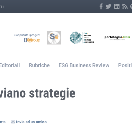
TI
Scopri tutti i progetti
Editoriali
Rubriche
ESG Business Review
Posit
viano strategie
nta
Invia ad un amico