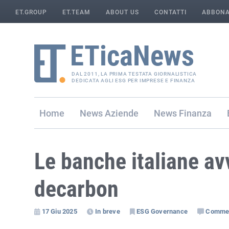
ET.GROUP
ET.TEAM
ABOUT US
CONTATTI
ABBONA
DAL 2011, LA PRIMA TESTATA GIORNALISTICA
DEDICATA AGLI ESG PER IMPRESE E FINANZA
Home
Aziende
Finanza
Le banche italiane av
decarbon
17 Giu 2025
In breve
ESG Governance
Comme