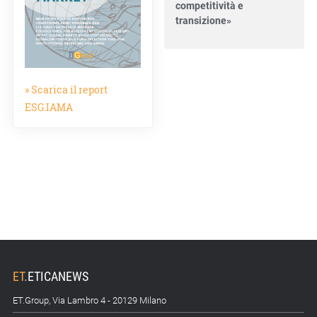
transizione»
15.07.26 - 12:37
Locati (De Nora): «Il
valore di una governance
» Scarica il report
forte»
ESG.IAMA
15.07.26 - 10:00
Astm, primo Green
Finance Framework per
investimenti sostenibili
15.07.26 - 8:00
Direttiva Empowering:
come gestire le vecchie
scorte
14.07.26 - 12:20
ET
.
ETICANEWS
Gramegna (ERG):
ET.Group, Via Lambro 4 - 20129 Milano
«Valutare gli impatti ESG