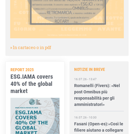
» In cartaceo o in pdf
NOTIZIE IN BREVE
REPORT 2025
ESG.IAMA covers
16.07.26 - 13:47
40% of the global
Romanelli (Fivers): «Nel
post Omnibus più
market
responsabilità per gli
amministratori»
16.07.26 - 10:30
Fasani (Open-es):«Così le
filiere aiutano a collegare
competitività e