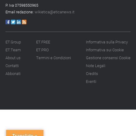
degli investimenti»
P. Iva 07598550965
Email redazione:
wikietica@eticanews.it
14.07.26 - 11:00
Tornano le Settimane
SRI: oltre 20
appuntamenti
ET.Group
ET.FREE
Informativa sulla Privacy
14.07.26 - 10:00
ET.Team
ET.PRO
Informativa sui Cookie
Mcc colloca social bond
About us
Termini e Condizioni
Gestione consensi Cookie
da 500 mln
Contatti
Note Legali
14.07.26 - 8:00
Abbonati
Credits
La Bce introduce i climate
Eventi
factor nelle garanzie
bancarie
13.07.26 - 12:00
Micalizio (Ramboll):
«Dalla compliance all’era
dell’impatto»
Translate »