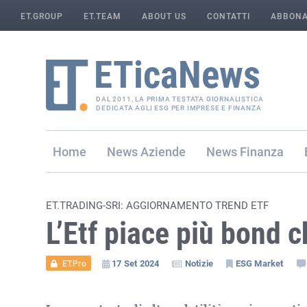
ET.GROUP
ET.TEAM
ABOUT US
CONTATTI
ABBONA
DAL 2011, LA PRIMA TESTATA GIORNALISTICA
DEDICATA AGLI ESG PER IMPRESE E FINANZA
Home
Aziende
Finanza
ET.TRADING-SRI: AGGIORNAMENTO TREND ETF
L’Etf piace più bond c
17 Set 2024
Notizie
ESG Market
ET.Pro