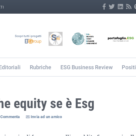
TI
Scopri tutti i progetti
Editoriali
Rubriche
ESG Business Review
Posit
he equity se è Esg
Commenta
Invia ad un amico