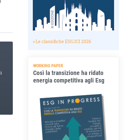
e
» Le classifiche ESG.ICI 2026
WORKING PAPER
Così la transizione ha ridato
i
energia competitiva agli Esg