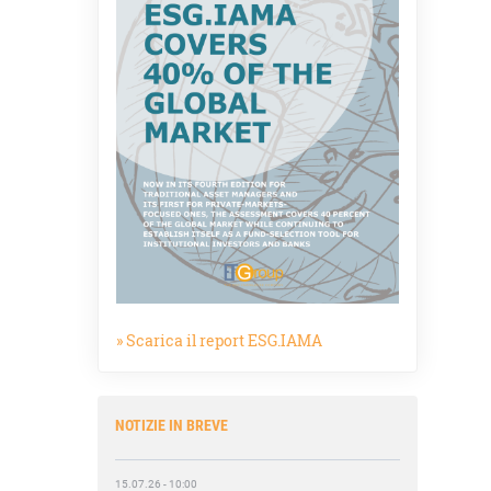
16.07.26 - 13:47
Romanelli (Fivers): «Nel post Omnibus
più responsabilità per gli
amministratori»
16.07.26 - 10:30
Fasani (Open-es):«Così le filiere aiutano
a collegare competitività e transizione»
» Scarica il report ESG.IAMA
15.07.26 - 12:37
Locati (De Nora): «Il valore di una
governance forte»
NOTIZIE IN BREVE
15.07.26 - 10:00
Astm, primo Green Finance Framework