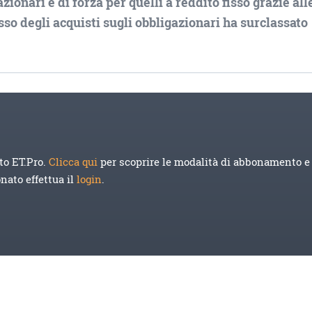
azionari e di forza per quelli a reddito fisso grazie all
usso degli acquisti sugli obbligazionari ha surclassato
to ET.Pro.
Clicca qui
per scoprire le modalità di abbonamento e 
onato effettua il
login
.