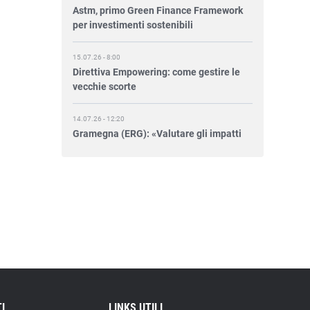
per investimenti sostenibili
15.07.26 - 8:00
Direttiva Empowering: come gestire le
vecchie scorte
14.07.26 - 12:20
Gramegna (ERG): «Valutare gli impatti
ESG degli investimenti»
14.07.26 - 11:00
Tornano le Settimane SRI: oltre 20
appuntamenti
14.07.26 - 10:00
Mcc colloca social bond da 500 mln
14.07.26 - 8:00
La Bce introduce i climate factor nelle
garanzie bancarie
I
LINKS UTILI