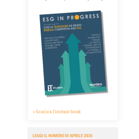
» Scarica l'instant book
LEGGI IL NUMERO DI APRILE 2026