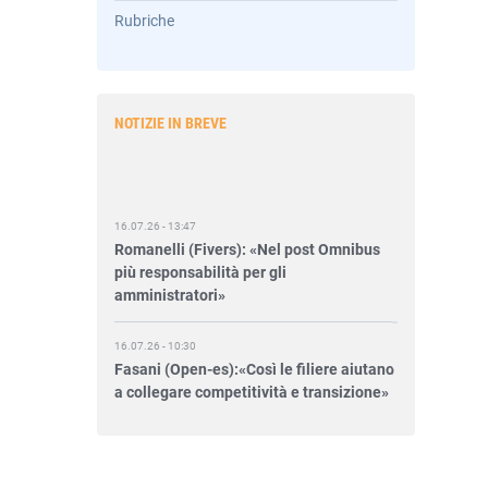
Rubriche
NOTIZIE IN BREVE
16.07.26 - 13:47
Romanelli (Fivers): «Nel post Omnibus
più responsabilità per gli
amministratori»
16.07.26 - 10:30
Fasani (Open-es):«Così le filiere aiutano
a collegare competitività e transizione»
15.07.26 - 12:37
Locati (De Nora): «Il valore di una
governance forte»