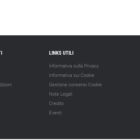
15.07.26 - 10:00
Astm, primo Green Finance Framework
per investimenti sostenibili
15.07.26 - 8:00
Direttiva Empowering: come gestire le
vecchie scorte
I
LINKS UTILI
14.07.26 - 12:20
Informativa sulla Privacy
Gramegna (ERG): «Valutare gli impatti
Informativa sui Cookie
ESG degli investimenti»
izioni
Gestione consensi Cookie
14.07.26 - 11:00
Note Legali
Tornano le Settimane SRI: oltre 20
Credits
appuntamenti
Eventi
14.07.26 - 10:00
Mcc colloca social bond da 500 mln
14.07.26 - 8:00