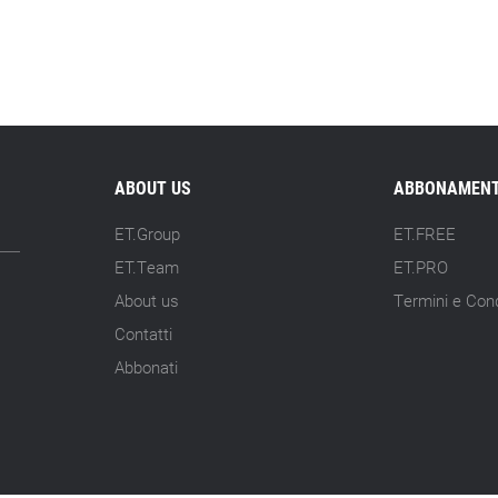
ABOUT US
ABBONAMENT
ET.Group
ET.FREE
ET.Team
ET.PRO
About us
Termini e Cond
Contatti
Abbonati