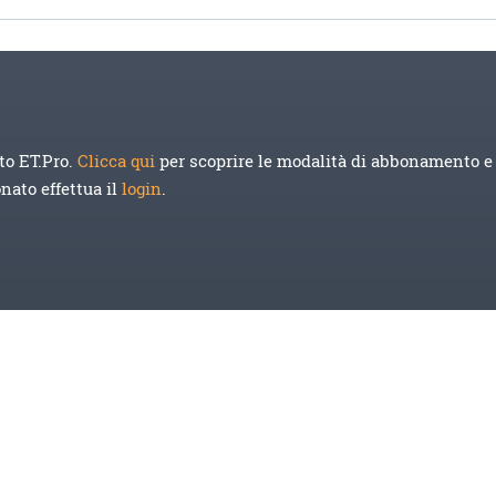
to ET.Pro.
Clicca qui
per scoprire le modalità di abbonamento e 
onato effettua il
login
.