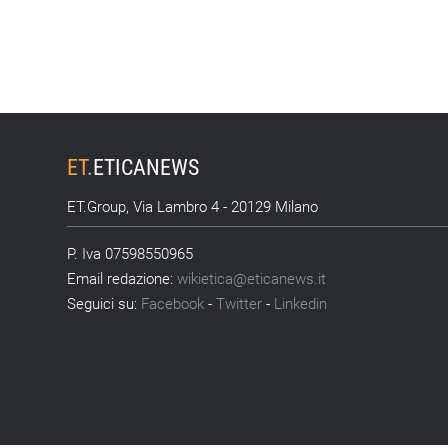
ET
.
ETICANEWS
ET.Group, Via Lambro 4 - 20129 Milano
P. Iva 07598550965
Email redazione:
wikietica@eticanews.it
Seguici su:
Facebook
-
Twitter
-
Linkedin