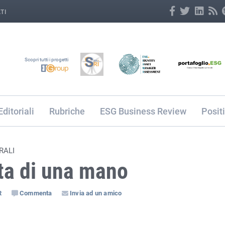
TI
Scopri tutti i progetti
Editoriali
Rubriche
ESG Business Review
Posit
RALI
ita di una mano
R
Commenta
Invia ad un amico