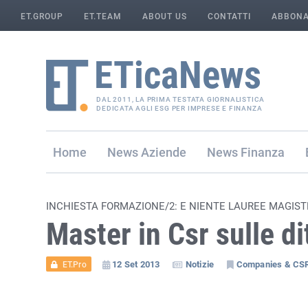
ET.GROUP
ET.TEAM
ABOUT US
CONTATTI
ABBONA
DAL 2011, LA PRIMA TESTATA GIORNALISTICA
DEDICATA AGLI ESG PER IMPRESE E FINANZA
Home
Aziende
Finanza
INCHIESTA FORMAZIONE/2: E NIENTE LAUREE MAGIST
Master in Csr sulle d
12 Set 2013
Notizie
Companies & CS
ET.Pro