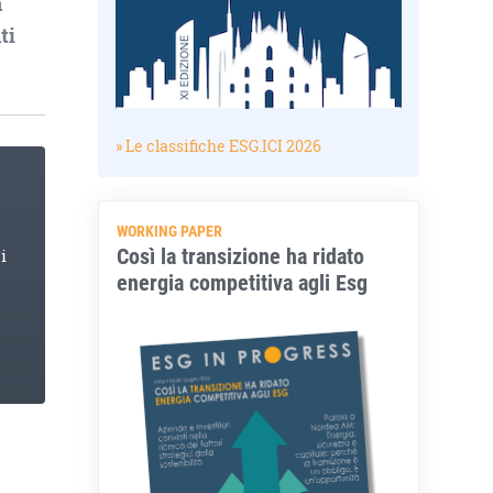
n
ti
» Le classifiche ESG.ICI 2026
WORKING PAPER
Così la transizione ha ridato
i
energia competitiva agli Esg