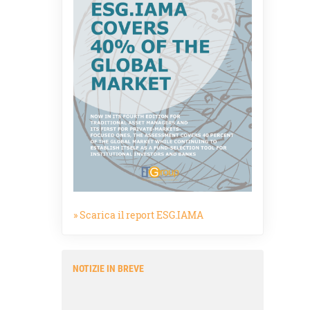
» Scarica il report ESG.IAMA
NOTIZIE IN BREVE