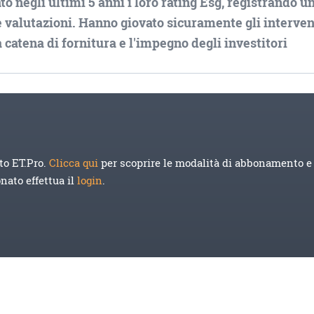
o negli ultimi 5 anni i loro rating Esg, registrando u
 valutazioni. Hanno giovato sicuramente gli interven
a catena di fornitura e l'impegno degli investitori
to ET.Pro.
Clicca qui
per scoprire le modalità di abbonamento e 
onato effettua il
login
.