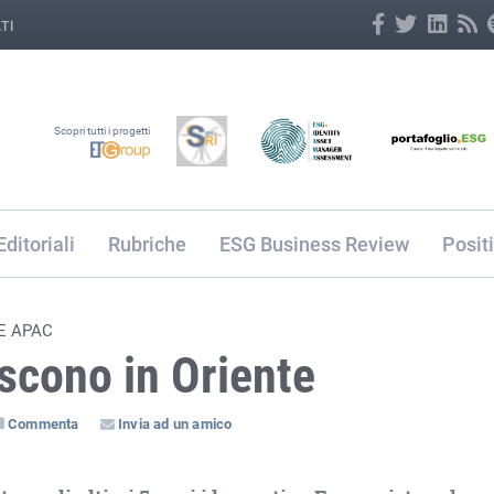
TI
Scopri tutti i progetti
Editoriali
Rubriche
ESG Business Review
Posit
E APAC
escono in Oriente
Commenta
Invia ad un amico