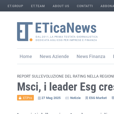
ET.GROUP
ET.TEAM
ABOUT US
CONTATTI
ABBONA
DAL 2011, LA PRIMA TESTATA GIORNALISTICA
DEDICATA AGLI ESG PER IMPRESE E FINANZA
Home
Aziende
Finanza
REPORT SULL'EVOLUZIONE DEL RATING NELLA REGION
Msci, i leader Esg cr
27 Mag 2025
Notizie
ESG Market
ET.Pro