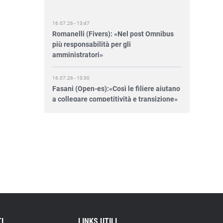
16.07.26 - 13:47
Romanelli (Fivers): «Nel post Omnibus
più responsabilità per gli
amministratori»
16.07.26 - 10:30
Fasani (Open-es):«Così le filiere aiutano
a collegare competitività e transizione»
15.07.26 - 12:37
Locati (De Nora): «Il valore di una
governance forte»
15.07.26 - 10:00
Astm, primo Green Finance Framework
per investimenti sostenibili
15.07.26 - 8:00
Direttiva Empowering: come gestire le
I
LINKS UTILI
vecchie scorte