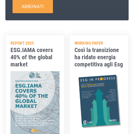
ABBONATI
REPORT 2025
WORKING PAPER
ESG.IAMA covers
Così la transizione
40% of the global
ha ridato energia
market
competitiva agli Esg