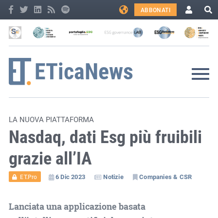
ABBONATI
LA NUOVA PIATTAFORMA
Nasdaq, dati Esg più fruibili
grazie all’IA
6 Dic 2023
Notizie
Companies & CSR
ET.Pro
Lanciata una applicazione basata