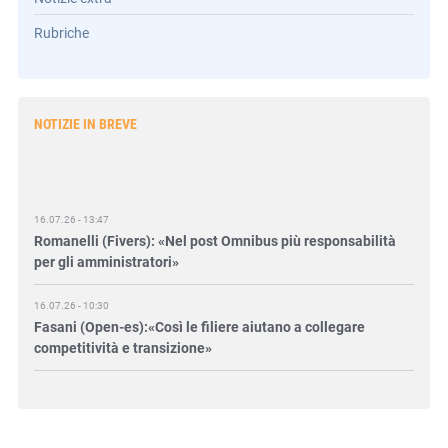
Rubriche
NOTIZIE IN BREVE
16.07.26 - 13:47
Romanelli (Fivers): «Nel post Omnibus più responsabilità
per gli amministratori»
16.07.26 - 10:30
Fasani (Open-es):«Così le filiere aiutano a collegare
competitività e transizione»
15.07.26 - 12:37
Locati (De Nora): «Il valore di una governance forte»
15.07.26 - 10:00