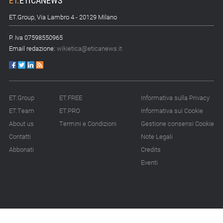
scorte
ET.Group, Via Lambro 4 - 20129 Milano
14.07.26 - 12:20
P. Iva 07598550965
Gramegna (ERG):
Email redazione:
wikietica@eticanews.it
«Valutare gli impatti ESG
degli investimenti»
14.07.26 - 11:00
Tornano le Settimane
ET.Group
ET.FREE
Informativa sulla Privacy
SRI: oltre 20
ET.Team
ET.PRO
Informativa sui Cookie
appuntamenti
About us
Termini e Condizioni
Gestione consensi Cookie
Contatti
Note Legali
14.07.26 - 10:00
Mcc colloca social bond
Abbonati
Credits
da 500 mln
Eventi
14.07.26 - 8:00
La Bce introduce i climate
factor nelle garanzie
bancarie