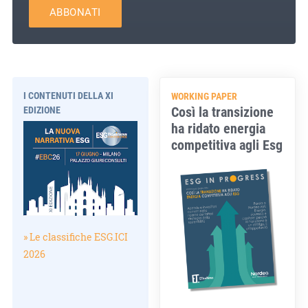
ABBONATI
I CONTENUTI DELLA XI
WORKING PAPER
Così la transizione
EDIZIONE
ha ridato energia
competitiva agli Esg
» Le classifiche ESG.ICI
2026