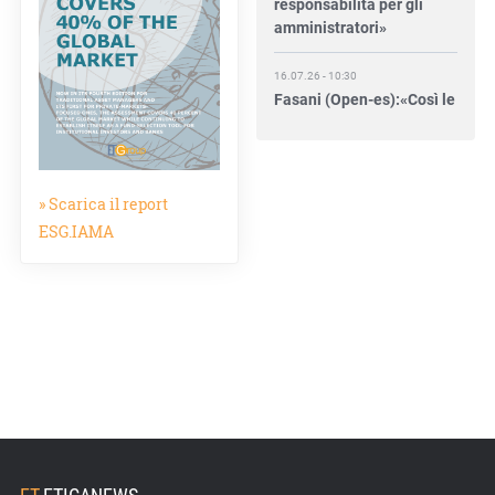
amministratori»
16.07.26 - 10:30
Fasani (Open-es):«Così le
filiere aiutano a collegare
competitività e
transizione»
» Scarica il report
15.07.26 - 12:37
ESG.IAMA
Locati (De Nora): «Il
valore di una governance
forte»
15.07.26 - 10:00
Astm, primo Green
Finance Framework per
investimenti sostenibili
15.07.26 - 8:00
Direttiva Empowering:
come gestire le vecchie
ET
.
ETICANEWS