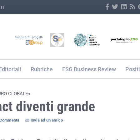
TI
Scopri tutti i progetti
Editoriali
Rubriche
ESG Business Review
Posit
URO GLOBALE»
act diventi grande
Commenta
Invia ad un amico