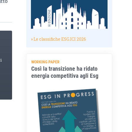
atto
» Le classifiche ESG.ICI 2026
i
WORKING PAPER
Così la transizione ha ridato
energia competitiva agli Esg