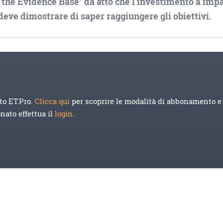
g the Evidence Base" dà atto che l'investimento a imp
 deve dimostrare di saper raggiungere gli obiettivi.
to ET.Pro.
Clicca qui
per scoprire le modalità di abbonamento e 
onato effettua il
login
.