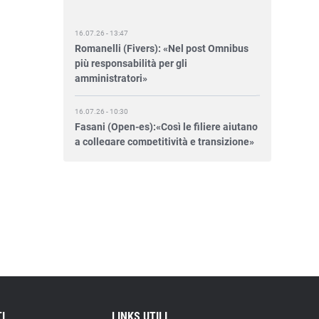
16.07.26 - 13:47
Romanelli (Fivers): «Nel post Omnibus
più responsabilità per gli
amministratori»
16.07.26 - 10:30
Fasani (Open-es):«Così le filiere aiutano
a collegare competitività e transizione»
15.07.26 - 12:37
Locati (De Nora): «Il valore di una
governance forte»
15.07.26 - 10:00
Astm, primo Green Finance Framework
per investimenti sostenibili
15.07.26 - 8:00
Direttiva Empowering: come gestire le
I
LINKS UTILI
vecchie scorte