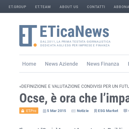
ET.GROUP
ET.TEAM
ABOUT US
CONTATTI
ABBONA
DAL 2011, LA PRIMA TESTATA GIORNALISTICA
DEDICATA AGLI ESG PER IMPRESE E FINANZA
Home
Aziende
Finanza
«DEFINIZIONE E VALUTAZIONE CONDIVISI PER UN FUT
Ocse, è ora che l’imp
5 Mar 2015
Notizie
ESG Market
ET.Pro