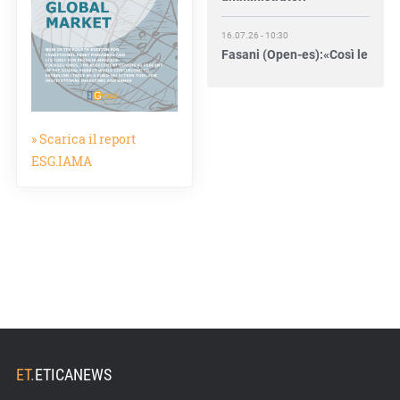
16.07.26 - 10:30
Fasani (Open-es):«Così le
filiere aiutano a collegare
competitività e
transizione»
» Scarica il report
15.07.26 - 12:37
ESG.IAMA
Locati (De Nora): «Il
valore di una governance
forte»
15.07.26 - 10:00
Astm, primo Green
Finance Framework per
investimenti sostenibili
15.07.26 - 8:00
Direttiva Empowering:
come gestire le vecchie
ET
.
ETICANEWS
scorte