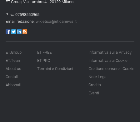
ET.Group, Via Lambro 4 - 20129 Milano
14.07.26 - 12:20
P. Iva 07598550965
Gramegna (ERG):
Email redazione:
wikietica@eticanews.it
«Valutare gli impatti ESG
degli investimenti»
14.07.26 - 11:00
Tornano le Settimane
ET.Group
ET.FREE
Informativa sulla Privacy
SRI: oltre 20
ET.Team
ET.PRO
Informativa sui Cookie
appuntamenti
About us
Termini e Condizioni
Gestione consensi Cookie
Contatti
Note Legali
14.07.26 - 10:00
Mcc colloca social bond
Abbonati
Credits
da 500 mln
Eventi
14.07.26 - 8:00
La Bce introduce i climate
factor nelle garanzie
bancarie
13.07.26 - 12:00