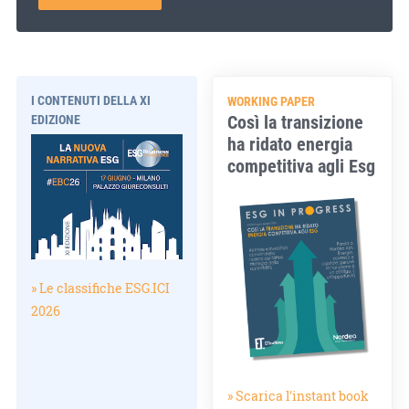
I CONTENUTI DELLA XI
WORKING PAPER
Così la transizione
EDIZIONE
ha ridato energia
competitiva agli Esg
» Le classifiche ESG.ICI
2026
» Scarica l'instant book