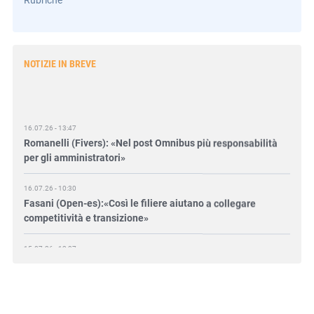
NOTIZIE IN BREVE
16.07.26 - 13:47
Romanelli (Fivers): «Nel post Omnibus più responsabilità
per gli amministratori»
16.07.26 - 10:30
Fasani (Open-es):«Così le filiere aiutano a collegare
competitività e transizione»
15.07.26 - 12:37
Locati (De Nora): «Il valore di una governance forte»
15.07.26 - 10:00
Astm, primo Green Finance Framework per investimenti