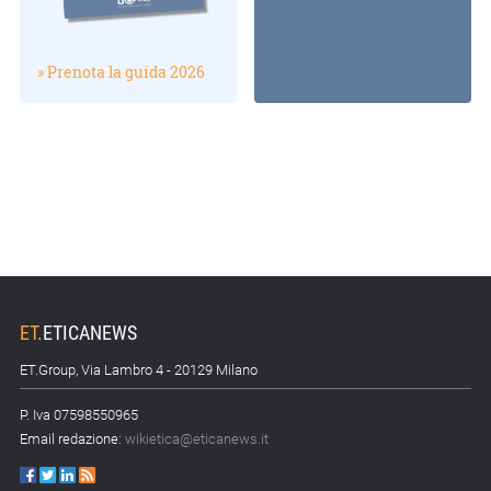
» Prenota la guida 2026
ET
.
ETICANEWS
ET.Group, Via Lambro 4 - 20129 Milano
P. Iva 07598550965
Email redazione:
wikietica@eticanews.it