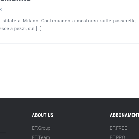
R
 sfilate a Milano. Continuando a mostrarsi sulle passerelle,
esce a pezzi, sul […]
ABOUT US
ABBONAMENT
ET.Group
ET.FREE
ET.Team
ET.PRO