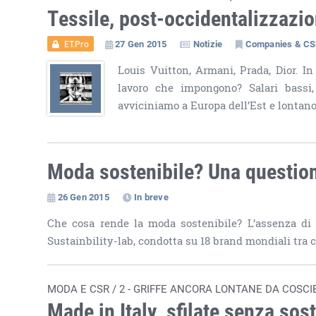
Tessile, post-occidentalizzazion
27 Gen 2015
Notizie
Companies & C
ET.Pro
Louis Vuitton, Armani, Prada, Dior. In 
lavoro che impongono? Salari bassi, 
avviciniamo a Europa dell’Est e lontan
Moda sostenibile? Una question
26 Gen 2015
In breve
Che cosa rende la moda sostenibile? L’assenza di 
Sustainbility-lab, condotta su 18 brand mondiali tra
MODA E CSR / 2 - GRIFFE ANCORA LONTANE DA COSCI
Made in Italy, sfilate senza sost