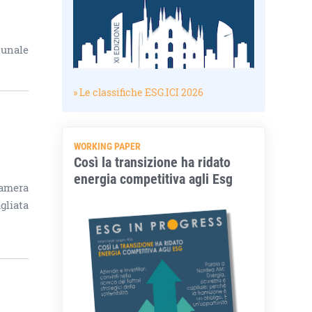
bunale
» Le classifiche ESG.ICI 2026
WORKING PAPER
Così la transizione ha ridato
energia competitiva agli Esg
Camera
gliata