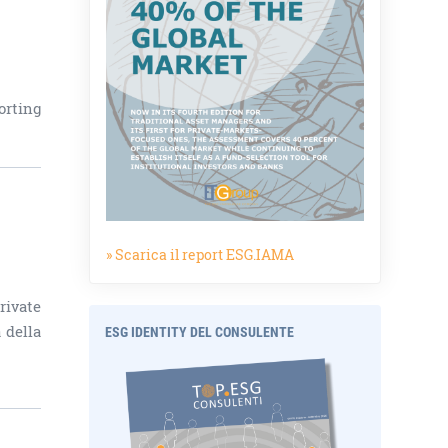
orting
» Scarica il report ESG.IAMA
rivate
 della
ESG IDENTITY DEL CONSULENTE