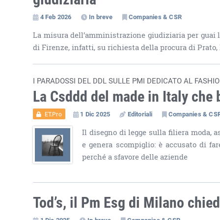
4 Feb 2026
In breve
Companies & CSR
La misura dell’amministrazione giudiziaria per guai 
di Firenze, infatti, su richiesta della procura di Prat
I PARADOSSI DEL DDL SULLE PMI DEDICATO AL FASHI
La Csddd del made in Italy che 
1 Dic 2025
Editoriali
Companies & CS
ET.Pro
Il disegno di legge sulla filiera moda, 
e genera scompiglio: è accusato di far
perché a sfavore delle aziende
Tod’s, il Pm Esg di Milano chied
1 Dic 2025
In breve
Companies & CSR